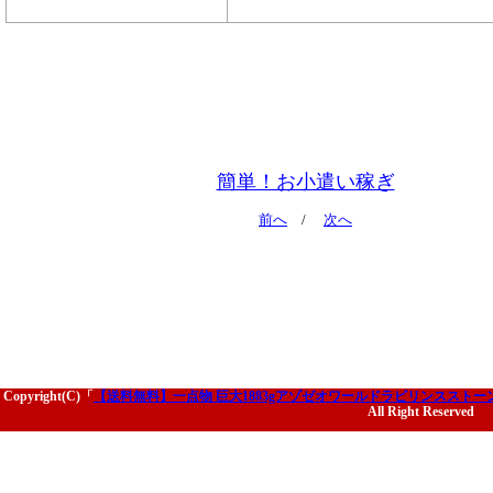
簡単！お小遣い稼ぎ
前へ
/
次へ
Copyright(C)「
【送料無料】一点物 巨大1883gアゾゼオワールドラビリンススト
All Right Reserved